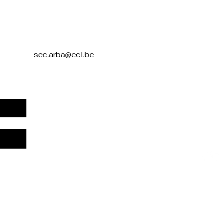
Polit
confi
sec.arba@ecl.be
Décl
d'acc
Cond
Polit
rem