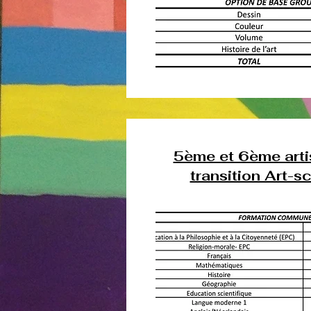
5ème et 6ème arti
transition Art-s