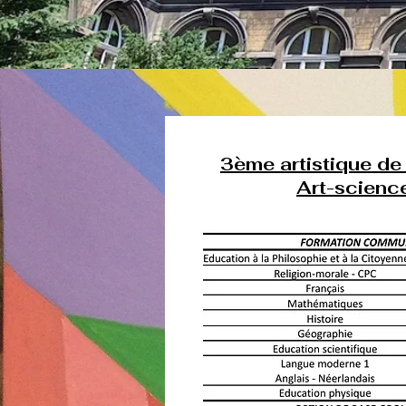
3ème artistique de 
Art-scienc