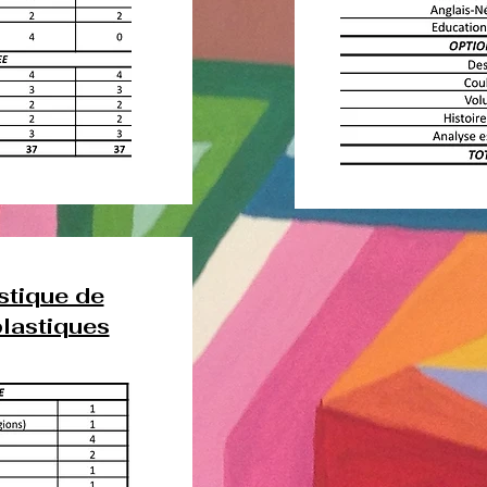
stique de
plastiques