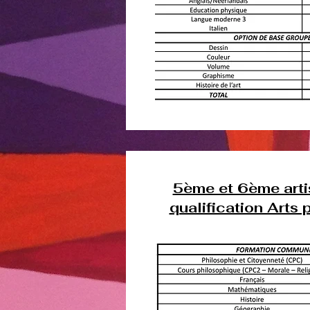
5ème et 6ème arti
qualification Arts 