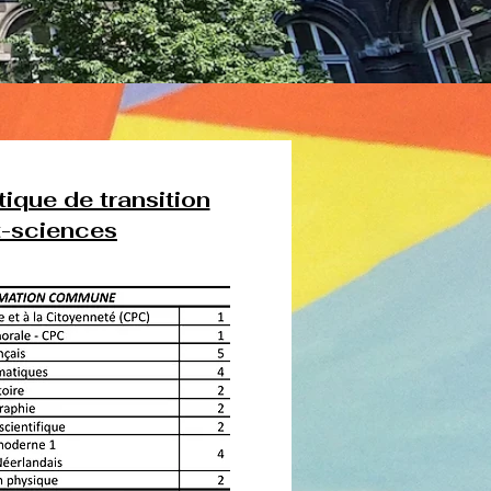
tique de transition
t-sciences