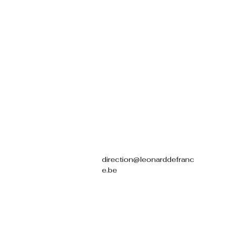
direction@leonarddefranc
e.be