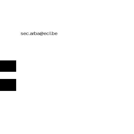
Polit
confi
sec.arba@ecl.be
Décl
d'acc
Cond
Polit
rem