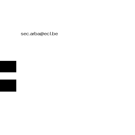
Polit
confi
sec.arba@ecl.be
Décl
d'acc
Cond
Polit
rem